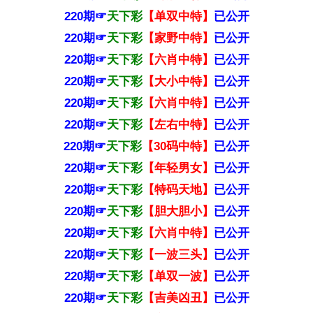
220
期☞
天下彩
【单双中特】
已公开
220
期☞
天下彩
【家野中特】
已公开
220
期☞
天下彩
【六肖中特】
已公开
220
期☞
天下彩
【大小中特】
已公开
220
期☞
天下彩
【六肖中特】
已公开
220
期☞
天下彩
【左右中特】
已公开
220
期☞
天下彩
【30码中特】
已公开
220
期☞
天下彩
【年轻男女】
已公开
220
期☞
天下彩
【特码天地】
已公开
220
期☞
天下彩
【胆大胆小】
已公开
220
期☞
天下彩
【六肖中特】
已公开
220
期☞
天下彩
【一波三头】
已公开
220
期☞
天下彩
【单双一波】
已公开
220
期☞
天下彩
【吉美凶丑】
已公开