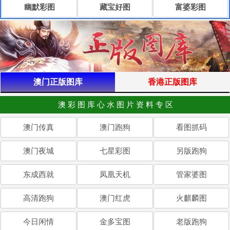
幽默彩图
藏宝好图
富婆彩图
澳门正版图库
香港正版图库
澳彩图库心水图片资料专区
澳门传真
澳门跑狗
看图抓码
澳门夜城
七星彩图
另版跑狗
东成西就
凤凰天机
管家婆图
高清跑狗
澳门红虎
火麒麟图
今日闲情
金多宝图
老版跑狗