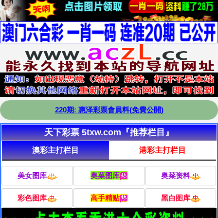
220期: 惠泽彩票會員料(免費公開)
天下彩票 5txw.com
『推荐栏目』
澳彩主打栏目
港彩主打栏目
美女图库
奥菜图库
奥菜资料
彩色图库
高手精贴
黑白图库