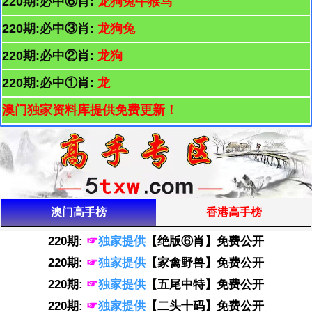
220期:必中⑥肖:
龙狗兔牛猴马
220期:必中③肖:
龙狗兔
220期:必中②肖:
龙狗
220期:必中①肖:
龙
澳门独家资料库提供免费更新！
澳门高手榜
香港高手榜
220
期:
☞
独家提供
【绝版⑥肖】免费公开
220
期:
☞
独家提供
【家禽野兽】免费公开
220
期:
☞
独家提供
【五尾中特】免费公开
220
期:
☞
独家提供
【二头十码】免费公开