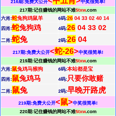
<
中五肖
>
216期:免费大公开
中奖很简单!
217期:记住赚钱的网站不难
5txw
.com
蛇
兔狗鸡鼠羊
26
04 33 02 40 14
六肖:
6码:
蛇
兔狗鸡
26
04 33 02
四肖:
4码:
蛇
兔
26
04
二肖:
2码:
<
蛇-26
>
217期:免费大公开
中奖很简单!
219期:记住赚钱的网站不难
5txw
.com
鼠
兔鸡马猴狗
本站都是宝
六肖:
6码:
鼠
兔鸡马
只要你敢赌
四肖:
4码:
鼠
兔
早晚开路虎
二肖:
2码:
<
鼠
>
219期:免费大公开
中奖很简单!
220期:记住赚钱的网站不难
5txw
.com