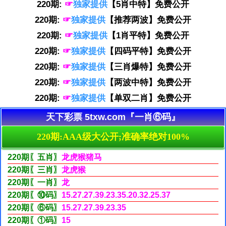
220
期:
☞
独家提供
【5肖中特】免费公开
220
期:
☞
独家提供
【推荐两波】免费公开
220
期:
☞
独家提供
【1肖平特】免费公开
220
期:
☞
独家提供
【四码平特】免费公开
220
期:
☞
独家提供
【三肖爆特】免费公开
220
期:
☞
独家提供
【两波中特】免费公开
220
期:
☞
独家提供
【单双二肖】免费公开
天下彩票 5txw.com
『一肖⑥码』
220期:AAA级大公开;准确率绝对100%
220期〖五肖〗
龙虎猴猪马
220期〖三肖〗
龙虎猴
220期〖一肖〗
龙
220期〖⑩码〗
15.27.27.39.23.35.20.32.25.37
220期〖⑥码〗
15.27.27.39.23.35
220期〖①码〗
15