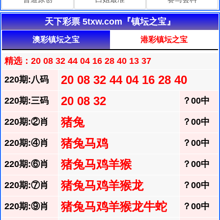
天下彩票 5txw.com
『镇坛之宝』
澳彩镇坛之宝
港彩镇坛之宝
精选：20 08 32 44 04 16 28 40 13 37
20 08 32 44 04 16 28 40
220期:八码
20 08 32
220期:三码
？00中
猪兔
220期:②肖
？00中
猪兔马鸡
220期:④肖
？00中
猪兔马鸡羊猴
220期:⑥肖
？00中
猪兔马鸡羊猴龙
220期:⑦肖
？00中
猪兔马鸡羊猴龙牛蛇
220期:⑨肖
？00中