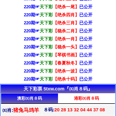
220
期☞
天下彩
【绝杀一尾】
已公开
220
期☞
天下彩
【绝杀四肖】
已公开
220
期☞
天下彩
【绝杀三肖】
已公开
220
期☞
天下彩
【稳杀二肖】
已公开
220
期☞
天下彩
【绝杀一肖】
已公开
220
期☞
天下彩
【稳杀一头】
已公开
220
期☞
天下彩
【琴棋书画】
已公开
220
期☞
天下彩
【春夏秋冬】
已公开
220
期☞
天下彩
【绝杀一波】
已公开
220
期☞
天下彩
【绝杀十码】
已公开
天下彩票 5txw.com
『㈤肖８码』
澳彩㈤肖８码
港彩㈤肖８码
猪兔马鸡羊
８码:
20 28 13 32 04 44 37 08
㈤肖: