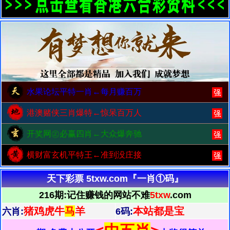
水果论坛平特一肖←每月赚百万
港澳赌侠三肖爆特←惊呆百万人
开奖网㊣必赢四肖←大众爆奔驰
横财富玄机平特王←准到没庄接
天下彩票 5txw.com
『一肖①码』
216期:记住赚钱的网站不难
5txw
.com
猪鸡虎牛
马
羊
本站都是宝
六肖:
6码: